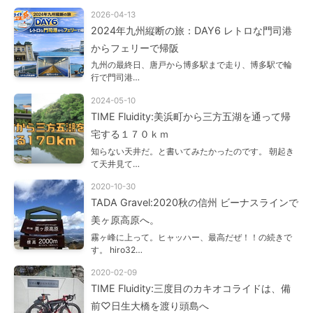
2026-04-13
2024年九州縦断の旅：DAY6 レトロな門司港
からフェリーで帰阪
九州の最終日、唐戸から博多駅まで走り、博多駅で輪
行で門司港…
2024-05-10
TIME Fluidity:美浜町から三方五湖を通って帰
宅する１７０ｋｍ
知らない天井だ。と書いてみたかったのです。 朝起き
て天井見て…
2020-10-30
TADA Gravel:2020秋の信州 ビーナスラインで
美ヶ原高原へ。
霧ヶ峰に上って。ヒャッハー、最高だぜ！！の続きで
す。 hiro32…
2020-02-09
TIME Fluidity:三度目のカキオコライドは、備
前♡日生大橋を渡り頭島へ