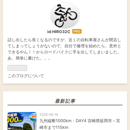
id:HIRO32C
はて
なブ
話し出したら長くなるのですが、近くの自転車屋さんが閉店し
ログ
てしまってしょうがないので、自分で修理を始めたら、意外と
Pro
できるやん！！からロードバイクに手を出してしまいました。
あ、簡単に書けた。。。
このブログについて
最新記事
2026-06-16
九州縦断1000km：DAY4 宮崎県延岡市～宮
崎市まで115km