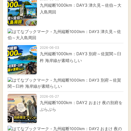
九州縦断1000km：DAY3 津久見～佐伯～大
入島周回
2026-06-03
九州縦断1000km：DAY3 別府～佐賀関～臼
杵 海岸線が素晴らしい
2026-05-27
九州縦断1000km：DAY2 おまけ 夜の別府を
ぶらぶら